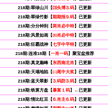
218期:翠绿山川【
⑶头博⒊码
】已更新
218期:翠绿竹影【
期期报⒐码
】已更新
218期:分分钟到【
两肖必中特
】已更新
218期:风景如画【
㈤肖必中特
】已更新
218期:狂霸战神【
七字中平特
】已更新
218期:连准18期【
一肖一码
】聚宝盆推荐
218期:真龙巅峰【
东西南北肖
】已更新
218期:天塌地陷【
㈡尾中大奖
】已更新
218期:蓝天翠影【
⒊码防⒊码
】已更新
218期:铁算方盘【
暴富１码
】←已更新
218期:情比红豆【
⒍肖主⒍码
】已更新