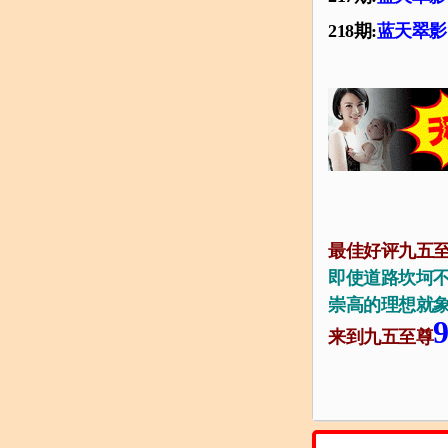
218期:
蓝天翠影
最佳好评九五
即使道路坎坷
崇高的理想就
来到九五至尊