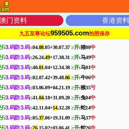
澳门资料
香港资
959505.com
九五至尊论坛
拍照保存
卐
⒊码防⒊码
≤
04.
08
.05+30.07.37
≥
开
:猪08
中
卐
⒊码防⒊码
≤
26.24.
49
+17.38.31
≥
开
:马49
中
卐
⒊码防⒊码
≤
40.
01
.04+12.34.38
≥
开
:马01
中
卐
⒊码防⒊码
≤
02.07.42+39.48.
06
≥
开
:牛06
中
卐
⒊码防⒊码
≤
03.06.09+04.21.19
≥
开
:猴35
亏
卐
⒊码防⒊码
≤
41.
04
.18+31.09.20
≥
开
:兔04
中
卐
⒊码防⒊码
≤
42.11.04+
14
.32.28
≥
开
:蛇14
中
卐
⒊码防⒊码
≤
05.
37
.06+19.31.09
≥
开
:马37
中
卐
⒊码防⒊码
≤
26
.15.02+03.06.41
≥
开
:蛇26
中